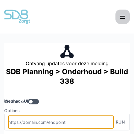
SDB Zorgt - Ontvang updates per Webhook
Ontvang updates voor deze melding
SDB Planning > Onderhoud > Build
338
Webhook URL
Customize
Options
RUN