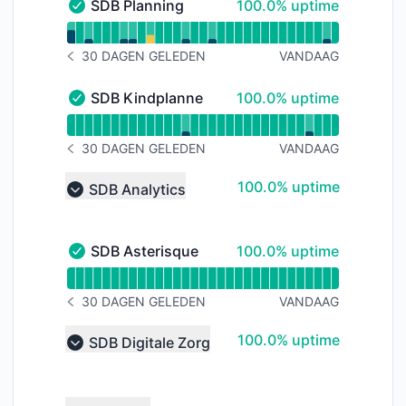
100% - uptime
SDB Planning
100.0% uptime
SDB Planning - Operationeel
Uptimegrafiek lezen voor SDB Planning
30 DAGEN GELEDEN
VANDAAG
BERICHTGESCHIEDENIS 30 DAGEN GELEDEN
100% - uptime
SDB Kindplanner
100.0% uptime
SDB Kindplanner - Operationeel
Uptimegrafiek lezen voor SDB Kindplanner
30 DAGEN GELEDEN
VANDAAG
BERICHTGESCHIEDENIS 30 DAGEN GELEDEN
100% - uptime
100.0% uptime
SDB Analytics
Collapse group
100% - uptime
SDB Asterisque
100.0% uptime
SDB Asterisque - Operationeel
Uptimegrafiek lezen voor SDB Asterisque
30 DAGEN GELEDEN
VANDAAG
BERICHTGESCHIEDENIS 30 DAGEN GELEDEN
100% - uptime
100.0% uptime
SDB Digitale Zorg
Collapse group