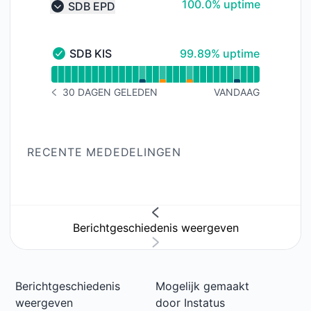
100% - uptime
100.0% uptime
SDB EPD
Collapse group
100% - uptime
SDB KIS
99.89% uptime
SDB KIS - Operationeel
Uptimegrafiek lezen voor SDB KIS
30 DAGEN GELEDEN
VANDAAG
BERICHTGESCHIEDENIS 30 DAGEN GELEDEN
RECENTE MEDEDELINGEN
Berichtgeschiedenis weergeven
Berichtgeschiedenis
Mogelijk gemaakt
weergeven
door
Instatus